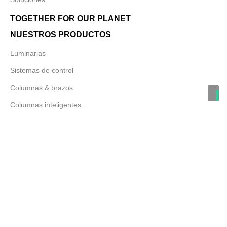
TOGETHER FOR OUR PLANET
NUESTROS PRODUCTOS
Luminarias
Sistemas de control
Columnas & brazos
Columnas inteligentes
TOGETHER FOR OUR PEOPLE
TOGETHER FOR OUR COMMUNITY
DESCARGAS
Producto catalogue 2023
Todos los catálogos
NUESTROS PROYECTOS