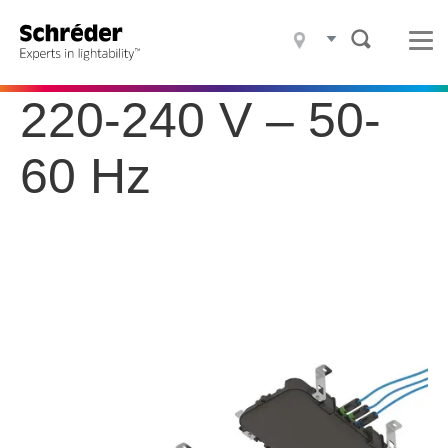
Productos
Proyectos
220-240 V – 50-
Qué Hacemos
60 Hz
Quiénes somos
Sostenibilidad
Contacto
Blog
Noticias
Empleo
Descargas