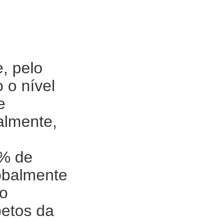
, pelo
o o nível
e
almente,
4% de
obalmente
so
etos da