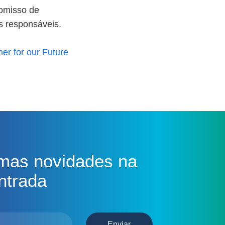
romisso de
as responsáveis.
her for our Future
imas novidades na
ntrada