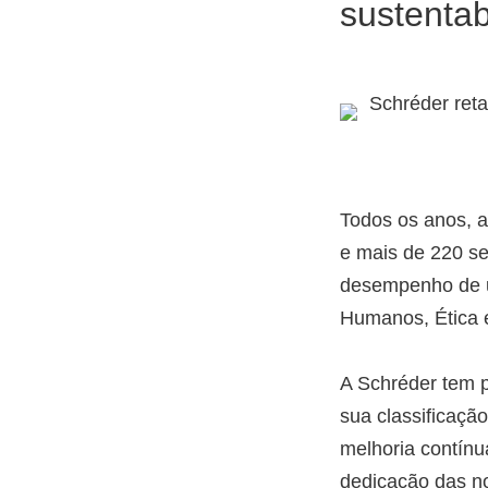
sustentab
Todos os anos, 
e mais de 220 set
desempenho de u
Humanos, Ética 
A Schréder tem 
sua classificaçã
melhoria contín
dedicação das no