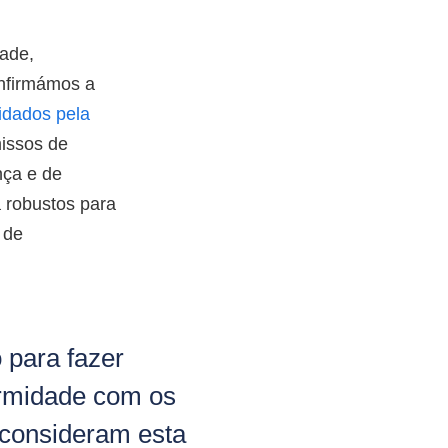
ade,
nfirmámos a
lidados pela
issos de
nça e de
 robustos para
 de
 para fazer
ormidade com os
 consideram esta