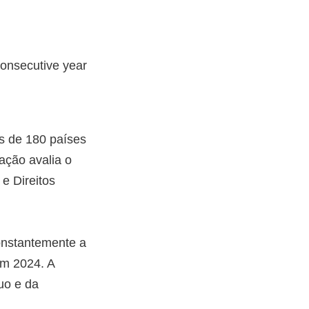
s de 180 países
ação avalia o
e Direitos
onstantemente a
em 2024. A
uo e da