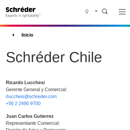
Productos
Proyectos
Qué Hacemos
Breadcrumbs
Inicio
Quiénes somos
Schréder Chile
Sostenibilidad
Contacto
Ricardo Lucchesi
Gerente General y Comercial:
rlucchesi@schreder.com
Blog
+56 2 2490 9700
Noticias
Empleo
Juan Carlos Gutierrez
Representante Comercial:
Descargas